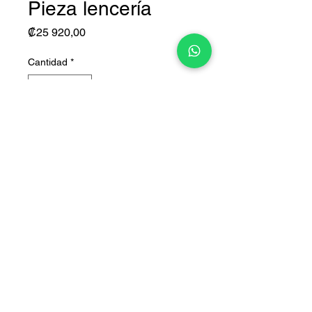
Pieza lencería
Precio
₡25 920,00
Cantidad
*
Agregar al carrito
Disponible en talla única
Colores:
- Negro