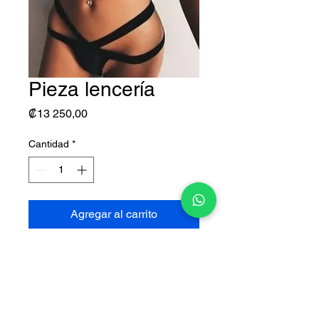
Pieza lencería
Precio
₡13 250,00
Cantidad
*
Agregar al carrito
Disponible en talla S, M y L
Colores:
- Negro