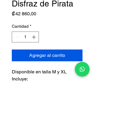
Disfraz de Pirata
Precio
₡42 860,00
Cantidad
*
Agregar al carrito
Disponible en talla M y XL
Incluye:
•
Vestido
• Cinturón
• Pañuelo
• Banda de cintura