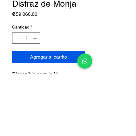
Disfraz de Monja
Precio
₡59 060,00
Cantidad
*
Agregar al carrito
Disponible en talla M
Incluye:
•
Vestido
•
Collar y Hábito