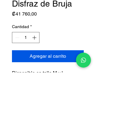
Disfraz de Bruja
Precio
₡41 760,00
Cantidad
*
Agregar al carrito
Disponible en talla M y L
Incluye:
•
Vestido
• Sombrero