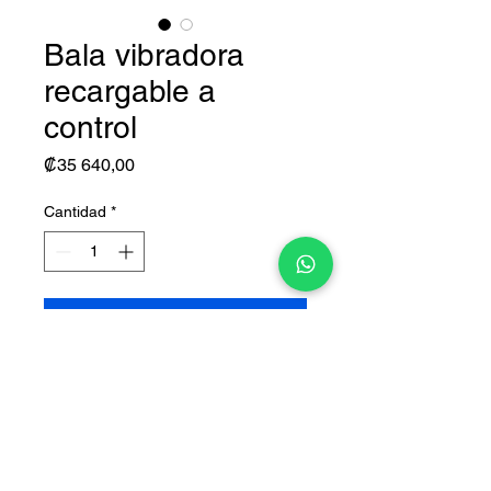
Bala vibradora
recargable a
control
Precio
₡35 640,00
Cantidad
*
Agregar al carrito
Bala vibradora recargable a
control con 10 intensidades