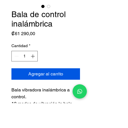
Bala de control
inalámbrica
Precio
₡61 290,00
Cantidad
*
Agregar al carrito
Bala vibradora inalámbrica a
control.
10 modos de
vibración la bala
Recargable.
Contra agua.
Material silicón.